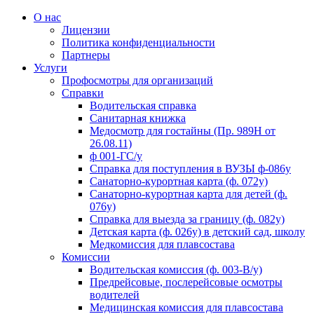
О нас
Лицензии
Политика конфиденциальности
Партнеры
Услуги
Профосмотры для организаций
Справки
Водительская справка
Санитарная книжка
Медосмотр для гостайны (Пр. 989Н от
26.08.11)
ф 001-ГС/у
Справка для поступления в ВУЗЫ ф-086у
Санаторно-курортная карта (ф. 072у)
Санаторно-курортная карта для детей (ф.
076у)
Справка для выезда за границу (ф. 082у)
Детская карта (ф. 026у) в детский сад, школу
Медкомиссия для плавсостава
Комиссии
Водительская комиссия (ф. 003-В/у)
Предрейсовые, послерейсовые осмотры
водителей
Медицинская комиссия для плавсостава