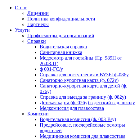
О нас
Лицензии
Политика конфиденциальности
Партнеры
Услуги
Профосмотры для организаций
Справки
Водительская справка
Санитарная книжка
Медосмотр для гостайны (Пр. 989Н от
26.08.11)
ф 001-ГС/у
Справка для поступления в ВУЗЫ ф-086у
Санаторно-курортная карта (ф. 072у)
Санаторно-курортная карта для детей (ф.
076у)
Справка для выезда за границу (ф. 082у)
Детская карта (ф. 026у) в детский сад, школу
Медкомиссия для плавсостава
Комиссии
Водительская комиссия (ф. 003-В/у)
Предрейсовые, послерейсовые осмотры
водителей
Медицинская комиссия для плавсостава